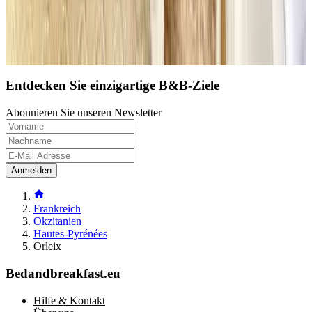
1
2
3
4
Entdecken Sie einzigartige B&B-Ziele
Abonnieren Sie unseren Newsletter
Anmelden
Frankreich
Okzitanien
Hautes-Pyrénées
Orleix
Bedandbreakfast.eu
Hilfe & Kontakt