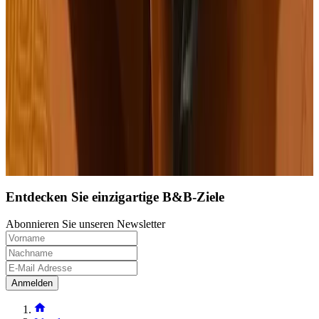
Direkt buchen
Nächste Seite laden
1
2
3
4
...
7
Entdecken Sie einzigartige B&B-Ziele
Abonnieren Sie unseren Newsletter
Anmelden