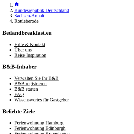
Bundesrepublik Deutschland
Sachsen-Anhalt
Rottleberode
Bedandbreakfast.eu
Hilfe & Kontakt
Über uns
Reise-Inspiration
B&B-Inhaber
Verwalten Sie Ihr B&B
B&B registrieren
B&B starten
FAQ
Wissenswertes für Gastgeber
Beliebte Ziele
Ferienwohnung Hamburg
Ferienwohnung Edinburgh
Ferienwohnung Kopenhagen