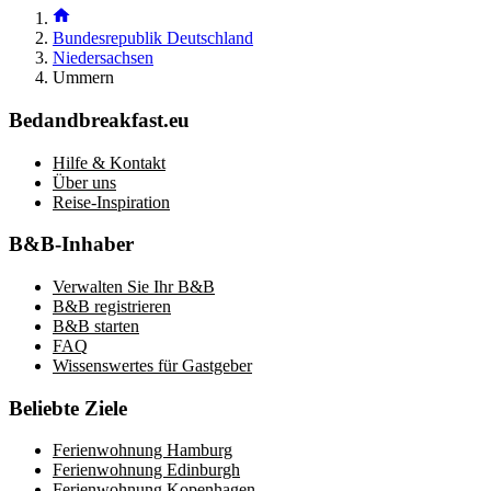
Bundesrepublik Deutschland
Niedersachsen
Ummern
Bedandbreakfast.eu
Hilfe & Kontakt
Über uns
Reise-Inspiration
B&B-Inhaber
Verwalten Sie Ihr B&B
B&B registrieren
B&B starten
FAQ
Wissenswertes für Gastgeber
Beliebte Ziele
Ferienwohnung Hamburg
Ferienwohnung Edinburgh
Ferienwohnung Kopenhagen