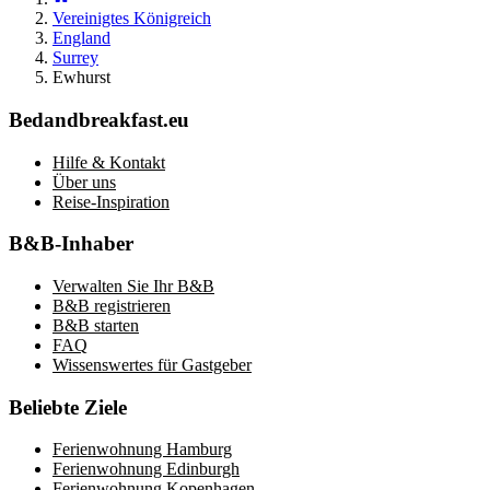
Vereinigtes Königreich
England
Surrey
Ewhurst
Bedandbreakfast.eu
Hilfe & Kontakt
Über uns
Reise-Inspiration
B&B-Inhaber
Verwalten Sie Ihr B&B
B&B registrieren
B&B starten
FAQ
Wissenswertes für Gastgeber
Beliebte Ziele
Ferienwohnung Hamburg
Ferienwohnung Edinburgh
Ferienwohnung Kopenhagen