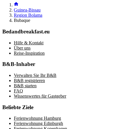
Guinea-Bissau
Region Bolama
Bubaque
Bedandbreakfast.eu
Hilfe & Kontakt
Über uns
Reise-Inspiration
B&B-Inhaber
Verwalten Sie Ihr B&B
B&B registrieren
B&B starten
FAQ
Wissenswertes für Gastgeber
Beliebte Ziele
Ferienwohnung Hamburg
Ferienwohnung Edinburgh
Ferienwohnung Kopenhagen