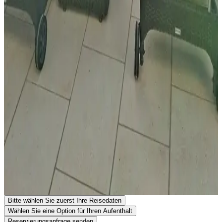
Kinder & Zustellbetten
Kinder jeden Alters sind willkommen.
Einzelheiten zu Kindern und Zustellbetten finden Sie in den
Zimmerinformationen.
Kontakt mit Casa Mimosa Boutique B&B
Casa Mimosa Boutique B&B
CASA MIMOSA, CXP 878B
8150-063 São Brás de Alportel
Portugal
Auf Karte anzeigen
Ihre Reservierungsanfrage ist unverbindlich und erst endgültig,
wenn sie sowohl von Ihnen als auch vom Gastgeber bestätigt
wurde. Stellen Sie daher gerne Ihre zusätzlichen Fragen im
Reservierungsformular.
Website ansehen
Telefonnummer anzeigen
Senden Sie eine Reservierungsanfrage
Stellen Sie eine Frage per E-Mail
Bitte wählen Sie zuerst Ihre Reisedaten
Wählen Sie eine Option für Ihren Aufenthalt
Reservierungsanfrage senden