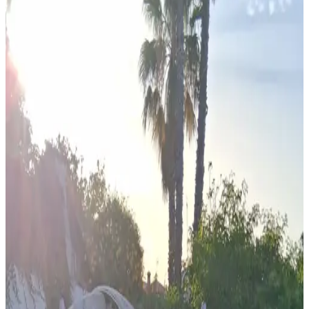
and relax, plus new self catering superior lodge exceptional seasonal
outdoor swimming pool, free WiFi, air-conditioning, private
bathrooms with walk-in showers.All our rooms have independant
access from their own private patios fully with outside lights .
Secure off street parking honesty bar, lounge, and outdoor seating
areas. You can hire bicycles and are available for delivery to casa
mimosa and collection at the end of your stay ,allowing you to
explore the surrounding areas. Additional amenities include a picnic
area and barbecue. The gardens have extensive areas to sit relax or
sun bath ,with additional lighting for all your comfort in a evening .
continental buffet breakfast is served daily,homemade cakes and
preserves jams ,meats cheeses teas and coffees, juices.
Registrierungsnummer
:
107752/AL
Wählen Sie Ihr Anreisedatum
Wählen Sie Ihre Aufenthaltsdaten, um Verfügbarkeit und Preise zu
sehen
Wählen Sie Ihre Aufenthaltsdaten
Daten