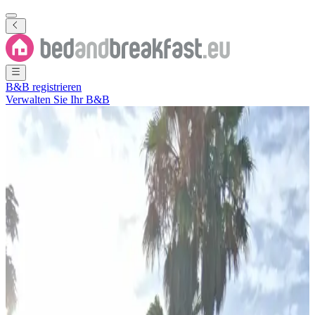
B&B registrieren
Verwalten Sie Ihr B&B
Foto anzeigen
Casa Mimosa Boutique B&B
São Brás de Alportel
,
Faro
,
Portugal
Unverbindliche Anfrage
Bed & Breakfast
1 Ferienwohnung
Die Beschreibung zu dieser Unterkunft ist leider nicht in Ihrer
Sprache verfügbar.
Boutique and luxurious Accommodations: Casa Mimosa in São
Brás de Alportel offers various large sun terraces, gardens to stroll in