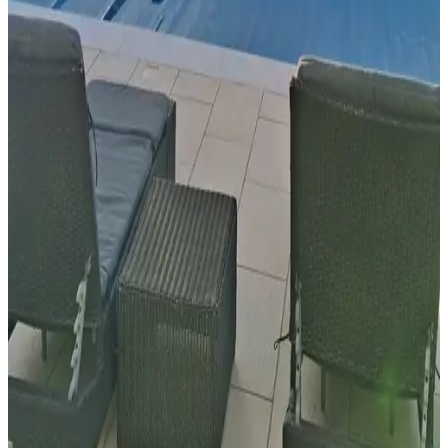
Wählen Sie Ihre Aufenthaltsdaten
Keine Reservierungsgebühren oder Provisionen
Ihre Anfrage ist unverbindlich
Sie buchen direkt beim Gastgeber
Inklusiv Touristensteuer
Ausstattung
Allgemein
Haustiere verboten
Gesprochene Sprachen
Englisch
Ausstattung
Bedingungen