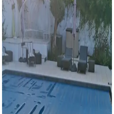
Wählen Sie Ihre Aufenthaltsdaten
Personen
Wählen Sie Ihre Aufenthaltsdaten, um Verfügbarkeit und Preise zu
sehen
Ferienwohnung für Ihren Aufenthalt
nothing room
Ferienwohnung
Info
Zimmerinformationen
Kein Frühstück
32 m²
Wählen Sie Ihre Aufenthaltsdaten, um Verfügbarkeit und Preise zu
sehen
Daten
Personen