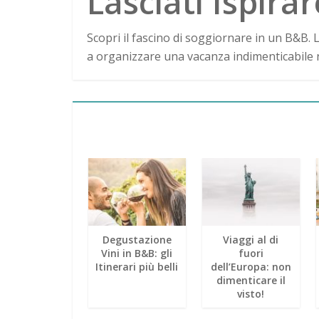
Lasciati Ispirar
Scopri il fascino di soggiornare in un B&B. L
a organizzare una vacanza indimenticabile nei
Suggestivi
Degustazione
Viaggi al di
aggi in città
Vini in B&B: gli
fuori
con B&B
Itinerari più belli
dell’Europa: non
incantevoli
dimenticare il
visto!