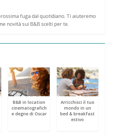
a prossima fuga dal quotidiano. Ti aiuteremo
me novità sui B&B scelti per te.
B&B in location
Arricchisci il tuo
Suggestiv
cinematografich
mondo in un
viaggi in ci
e degne di Oscar
bed & breakfast
con B&B
estivo
incantevol