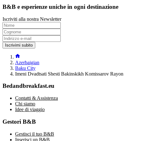
B&B e esperienze uniche in ogni destinazione
Iscriviti alla nostra Newsletter
Iscrivimi subito
Azerbaigian
Baku City
Imeni Dvadtsati Shesti Bakinskikh Komissarov Rayon
Bedandbreakfast.eu
Contatti & Assistenza
Chi siamo
Idee di viaggio
Gestori B&B
Gestisci il tuo B&B
Inserisci un B&B