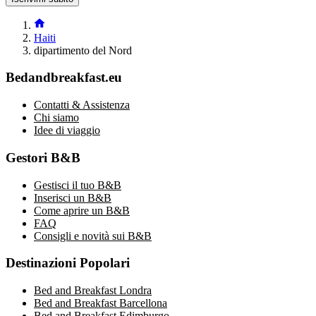
Haiti
dipartimento del Nord
Bedandbreakfast.eu
Contatti & Assistenza
Chi siamo
Idee di viaggio
Gestori B&B
Gestisci il tuo B&B
Inserisci un B&B
Come aprire un B&B
FAQ
Consigli e novità sui B&B
Destinazioni Popolari
Bed and Breakfast Londra
Bed and Breakfast Barcellona
Bed and Breakfast Edimburgo