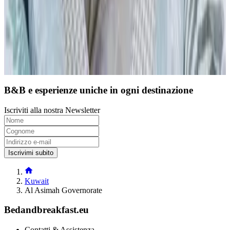
Prenotazione diretta
B&B e esperienze uniche in ogni destinazione
Iscriviti alla nostra Newsletter
Iscrivimi subito
Kuwait
Al Asimah Governorate
Bedandbreakfast.eu
Contatti & Assistenza