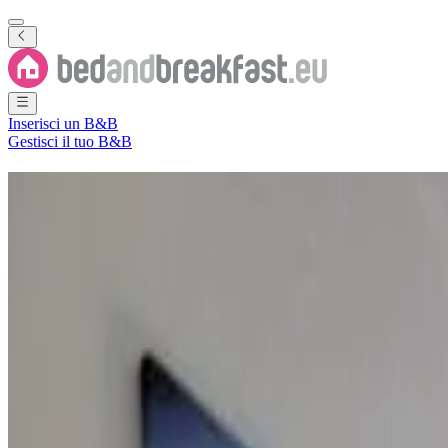
Inserisci un B&B
Gestisci il tuo B&B
B&B
Isole Marianne settentrion
5 Bed and Breakfast
·
Isole Marianne settentrionali
Filtra
Ordina per
Mappa
Tipo di camera
Camera per ospiti
Appartamento
Le mete più apprezzate
Saipan Municipality
(
5
)