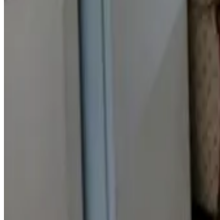
Garapan
9.5
Prenotazione diretta
Green Flash Dive Inn
Garapan