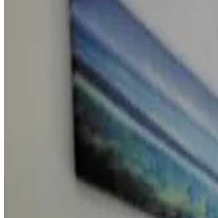
Punteggio recensioni
Servizi generali
WiFi gratuito
Giardino
Si ammettono animali domestici
Parcheggio gratuito
Piscina
Vasca idromassaggio/Jacuzzi
Mostra tutti
Dotazioni della camera
Bagno privato
Ingresso indipendente
Aria condizionata