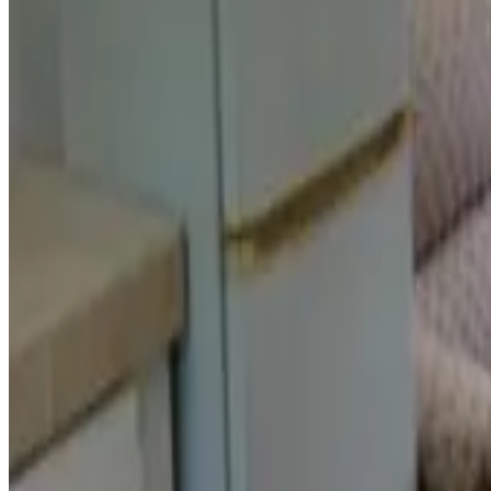
Prenotazione diretta
Sunset Suite - Beach Front Estates
Saipan
9.2
Prenotazione diretta
Summer Stay