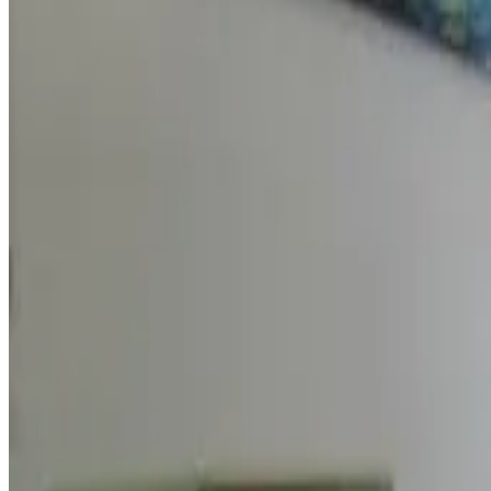
Vasca
Terrazza privata
Cucina privata
Mostra tutti
Accessibilità
Accessibile in sedia a rotelle
Intera unità situata al piano terra
Daora guesthouse
Garapan
8.4