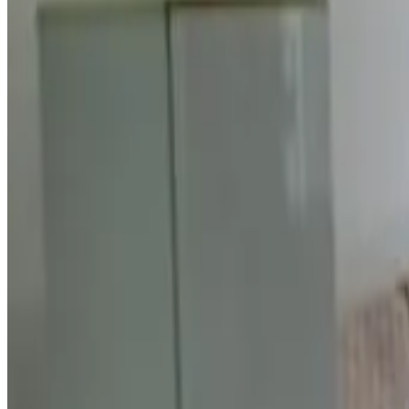
Prenotazione diretta
Seabreaze Garden
Saipan
8