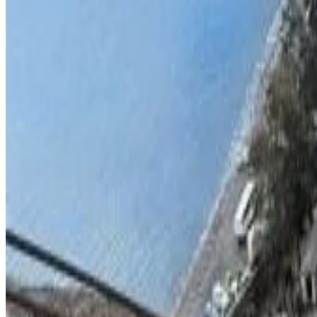
Prenotazione diretta
Summit View
Jamestown
9.6
Prenotazione diretta
Rock Mount Cottage
Hutts Gate