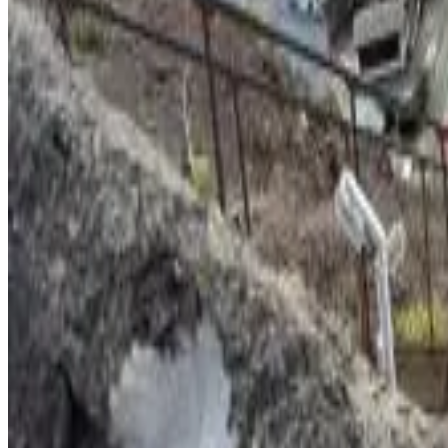
10
Prenotazione diretta
Jamestown St Helena Island Drummond Hay Square
Jamestown