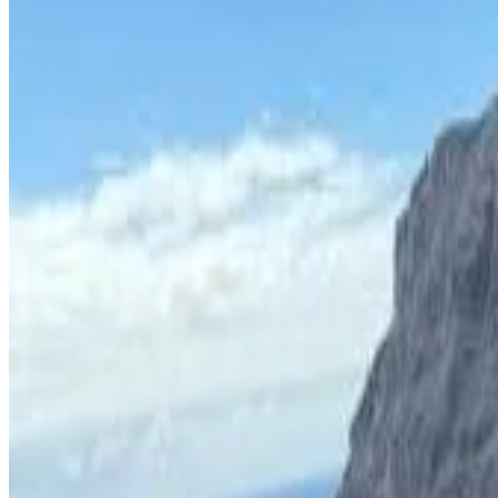
Le mete più apprezzate
Saint Helena
(
5
)
Punteggio recensioni
Servizi generali
WiFi gratuito
Giardino
Si ammettono animali domestici
Parcheggio gratuito
Terrazza
Dotazioni della camera
Bagno privato
Ingresso indipendente
Vasca
Terrazza privata