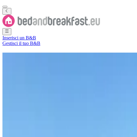
Inserisci un B&B
Gestisci il tuo B&B
B&B
Sant'Elena, Ascensione e 
5 Bed and Breakfast
·
Sant'Elena, Ascensione e Tristan da Cunha
Filtra
Ordina per
Mappa
Tipo di camera
Casa vacanze
Camera per ospiti
Appartamento