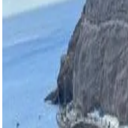
Cucina privata
Angolo cottura
Mostra tutti
Accessibilità
Intera unità situata al piano terra
Solo per adulti
Banana Tree Lodge
Jamestown
10