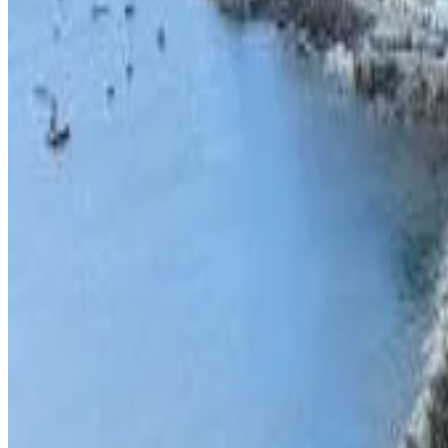
Prenotazione diretta
Richards Travel Lodge
Jamestown
9.2