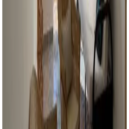
Trasferimento da/per l'aeroporto
a pagamento
Trasferimento da / per l'aeroporto
a pagamento
Fattura disponibile
Esterni & panorama
Giardino
Terrazza (uso comune)
Parcheggio
Parcheggio
Parcheggio gratuito
Parcheggio sul posto
Parcheggio privato
Attività
Spiaggia
Cibi & Bevande
Il cibo può essere consegnato nell'alloggio