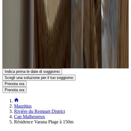
La struttura non è disponibile per feste di addio al nubilato/celibato o
simili. Struttura gestita da un host privato
Posizione
Résidence Varana Plage à 150m
3 Allée Beau Manguier
Cap Malheureux
Mauritius
Mostra sulla mappa
La tua prenotazione in questa struttura viene confermata subito.
Prenota il tuo soggiorno
Indica prima le date di soggiorno
Scegli una soluzione per il tuo soggiorno
Prenota ora
Prenota ora
Mauritius
Rivière du Rempart District
Cap Malheureux
Résidence Varana Plage à 150m