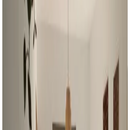
8
Ottimo
6 recensioni
Mostra recensioni
Résidence Varana Plage à 150m offre un alloggio climatizzato con
balcone a Cap Malheureux. Situata a 300 metri da Spiaggia di Bain
Boeuf, la struttura prevede un giardino e il parcheggio privato
gratuito. Questo appartamento presenta una terrazza, 2 camere da
letto, un soggiorno e una cucina con frigorifero e lavastoviglie.
Presso questo appartamento troverete asciugamani e lenzuola in
dotazione. Un servizio di autonoleggio è disponibile presso questo
appartamento. Sir Seewoosagur Ramgoolam Botanical Garden è a
19 km da Résidence Varana Plage à 150m, mentre Museo Aventure
du Sucre si trova a 20 km dalla struttura. L'aeroporto (Aeroporto
Internazionale Sir Seewoosagur Ramgoolam) è a 74 km di distanza,