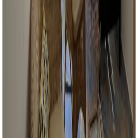
Contenitori da asporto per la colazione
Varie
Camere non fumatori
Camere familiari
Divieto di fumo in tutta la struttura
Aria condizionata
Accesso con chiavi
Lingue parlate
Inglese
Francese
Servizi
Parcheggio gratuito
Terrazza (uso comune)
Giardino
Divieto di fumo in tutta la struttura
Altri servizi