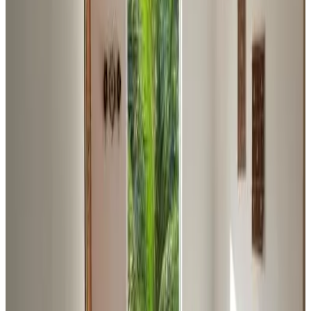
Scegli le date del tuo soggiorno per disponibilità e prezzi
appartamento per il tuo soggiorno
Altre foto
Appartamento con 2 Camere da Letto
Appartamento
Info
Informazioni sulla camera
Senza colazione
2 camere da letto, 1 bagno & 1 camera extra
70 m²
Aria condizionata
Terrazza privata
Cucina privata
Vista giardino
Bollitore / Macchina per caffè
Scegli le date del tuo soggiorno per disponibilità e prezzi
Date