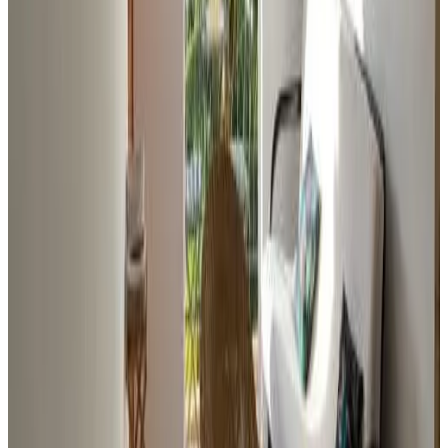
Mostra tutte le 6 recensioni
Servizi
Sicurezza
Sorveglianza h24
Telecamere a circuito chiuso all'esterno della struttura
Estintori
Kit di pronto soccorso disponibile
Accesso a professionisti sanitari
Servizi ed extra
Navetta per l'aeroporto
Autonoleggio
Navetta aeroportuale (a pagamento)