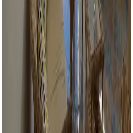
Condizioni
Check in
11:00 - 00:00
Check out
alle 09:00
Metodi di pagamento disponibili in struttura
Contanti
Paga la tua prenotazione
Paga online durante la prenotazione o in un secondo momento
Animali domestici
Animali domestici non ammessi
Limitazioni d'età
L'età minima per fare il check-in è 18 anni.
Bambini & Letti extra
Sono benvenuti bambini di tutte le età.
E' possibile trovare i dettagli relativi al soggiorno con bambini e letti
extra nelle informazioni relative alla camera
Deposito cauzionale
Non è richiesto un deposito cauzionale
Informazioni importanti