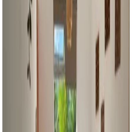
e per raggiungerlo c’è una navetta aeroportuale a pagamento
organizzata dalla struttura.
Servizi
Parcheggio gratuito
Terrazza (uso comune)
Giardino
Divieto di fumo in tutta la struttura
Altri servizi
Indica la data di arrivo
Scegli le date del tuo soggiorno per disponibilità e prezzi
Seleziona le date del tuo soggiorno
Date
Seleziona le date del tuo soggiorno
Persone