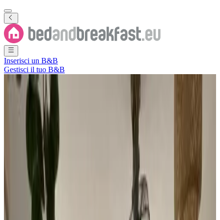
Inserisci un B&B
Gestisci il tuo B&B
Mostra tutte le foto
Mostra tutte le foto
Résidence Varana Plage à
150m
Cap Malheureux
,
Rivière du Rempart District
,
Mauritius
Prenotazione diretta