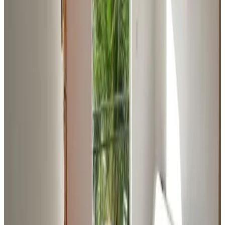
Persone
Seleziona le date del tuo soggiorno
Zero commissioni di prenotazione
Conferma immediata
6 recensioni
8