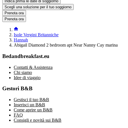
Indica prima le date di soggiorno
Scegli una soluzione per il tuo soggiorno
Prenota ora
Prenota ora
Isole Vergini Britanniche
Hannah
Abigail Diamond 2 bedroom apt Near Nanny Cay marina
Bedandbreakfast.eu
Contatti & Assistenza
Chi siamo
Idee di viaggio
Gestori B&B
Gestisci il tuo B&B
Inserisci un B&B
Come aprire un B&B
FAQ
Consigli e novità sui B&B