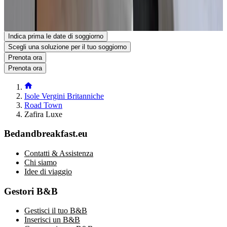
Mostra sulla mappa
La tua prenotazione in questa struttura viene confermata subito.
Prenota il tuo soggiorno
Indica prima le date di soggiorno
Scegli una soluzione per il tuo soggiorno
Prenota ora
Prenota ora
Isole Vergini Britanniche
Road Town
Zafira Luxe
Bedandbreakfast.eu
Contatti & Assistenza
Chi siamo
Idee di viaggio
Gestori B&B
Gestisci il tuo B&B
Inserisci un B&B