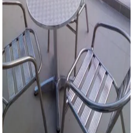
Plus
Accessibilité
Accessible en fauteuil roulant
Étages supérieurs accessibles par ascenseur
Residences Sommet Port Salut
Port-Salut
8.3