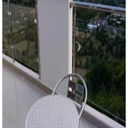
Wi-Fi gratuit
Parking (gratuit)
Sauna
Piscine
Terrasse
Équipements du logement
Salle de bains privée
Entrée privée
Climatisation
Terrasse privée
Cuisine privée
Kitchenette