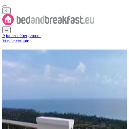
Ajouter hébergement
Vers le compte
Chambres d'hôtes
Port-Salut
1 B&B
·
Port-Salut
Région
(
Sud
,
Haïti
)
Filtrer
Classer par
Carte
Type de logement
Appartement
Les meilleurs destinations
Port-Salut
(
1
)
Note d'évaluation
Équipements généraux