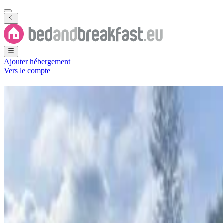
Ajouter hébergement
Vers le compte
Chambres d'hôtes
Hautes-Terres
3 B&B
·
Hautes-Terres orientales
Région
(
Papouasie-Nouvelle-Guin
Filtrer
Classer par
Carte
Type de logement
Chambre d'hôtes
Appartement
Les meilleurs destinations
Goroka
(
2
)