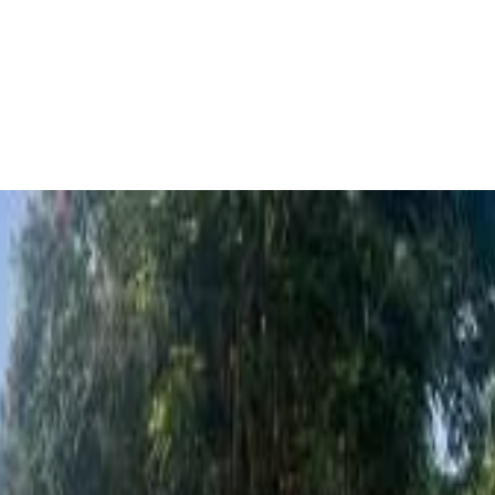
 orientales
ée
)