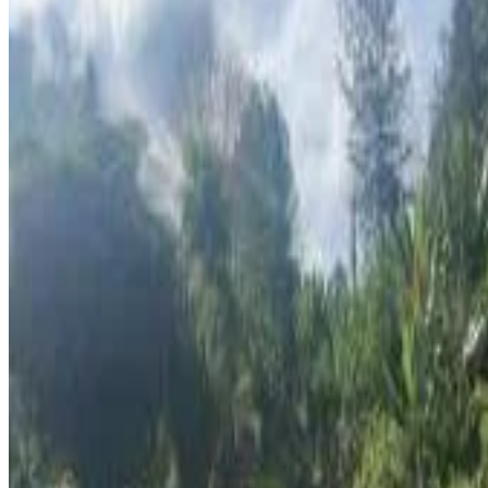
Henganofi
(
1
)
Note d'évaluation
Équipements généraux
Wi-Fi gratuit
Jardin
Parking (gratuit)
Terrasse
Équipements du logement
Salle de bains privée
Climatisation
Cuisine privée
Kitchenette
Réfrigérateur