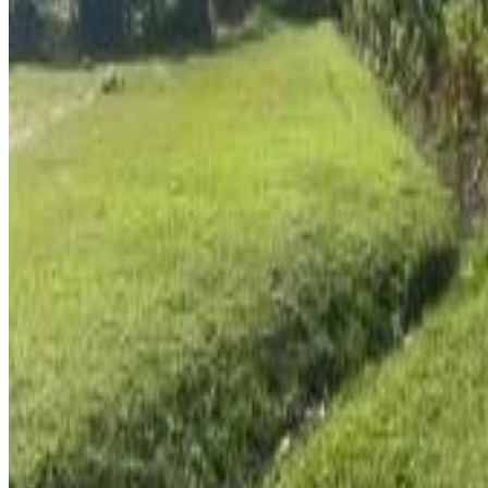
Vue sur la montagne
Plus
Accessibilité
Logement situé entièrement au rez-de-chaussée
Asaro Mudman Cultural Lodge
Goroka
8.3