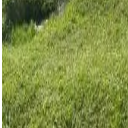
Réservation directe
The Asaro Mudmen Tribal Eco Lodge
Henganofi
8
Réservation directe
GOROKA Home Stay
Goroka