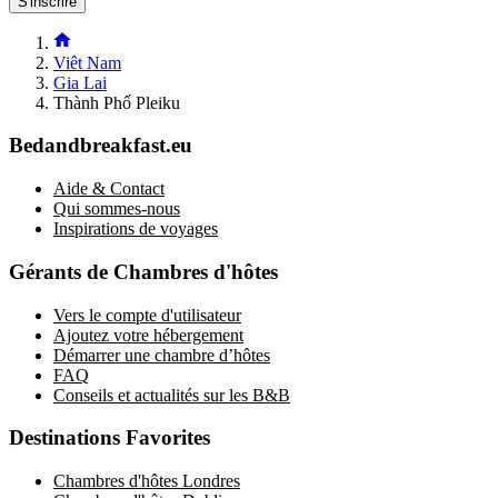
S'inscrire
Viêt Nam
Gia Lai
Thành Phố Pleiku
Bedandbreakfast.eu
Aide & Contact
Qui sommes-nous
Inspirations de voyages
Gérants de Chambres d'hôtes
Vers le compte d'utilisateur
Ajoutez votre hébergement
Démarrer une chambre d’hôtes
FAQ
Conseils et actualités sur les B&B
Destinations Favorites
Chambres d'hôtes Londres