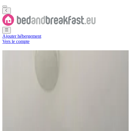
Ajouter hébergement
Vers le compte
Chambres d'hôtes
Port
Moresby
4 B&B
·
Port Moresby
Ville
(
Capitale Nationale
,
Papouasie-
Nouvelle-Guinée
)
Filtrer
Classer par
Carte
Type de logement
Appartement
Chambre d'hôtes