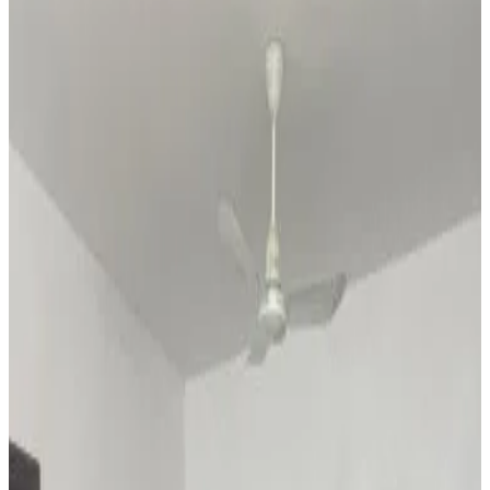
Note d'évaluation
Équipements généraux
Wi-Fi gratuit
Jardin
Animaux domestiques (admis sur consultation)
Parking (gratuit)
Sauna
Piscine
Plus
Équipements du logement
Salle de bains privée
Climatisation
Baignoire