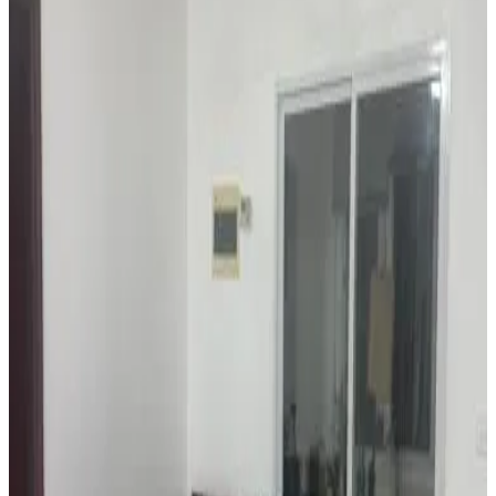
Cuisine privée
Kitchenette
Réfrigérateur
Plus
LodgeToks
Port Moresby
9