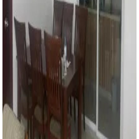
Réservation directe
Pacific View Apartments
Port Moresby
8.6
Réservation directe
Entire 2 -Bedroom Apartment with Extra Sleeping Area and Living