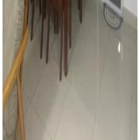
Room, Kitchen- PORT MORESBY
Port Moresby
9
Réservation directe
7miles 民宿
Port Moresby