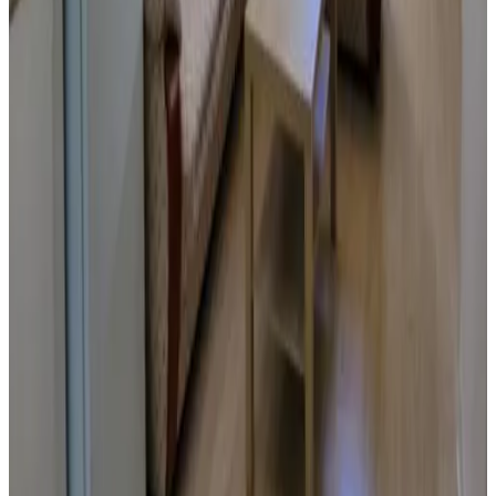
Réservation directe
Summer Stay
Garapan
9.5
Réservation directe
Green Flash Dive Inn
Garapan