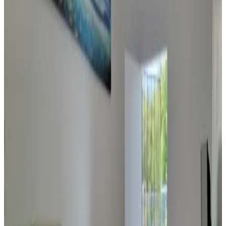
Climatisation
Baignoire
Terrasse privée
Cuisine privée
Plus
Accessibilité
Accessible en fauteuil roulant
Logement situé entièrement au rez-de-chaussée
Daora guesthouse
Garapan