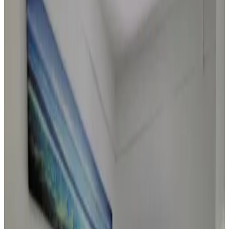
Les meilleurs destinations
Saipan
(
5
)
Note d'évaluation
Équipements généraux
Wi-Fi gratuit
Jardin
Animaux domestiques (admis sur consultation)
Parking (gratuit)
Piscine
Bain à remous/Jacuzzi
Plus
Équipements du logement
Salle de bains privée
Entrée privée