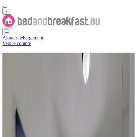
Ajouter hébergement
Vers le compte
Chambres d'hôtes
Îles
Mariannes du Nord
5 B&B
·
Îles Mariannes du Nord
Filtrer
Classer par
Carte
Type de logement
Chambre d'hôtes
Appartement