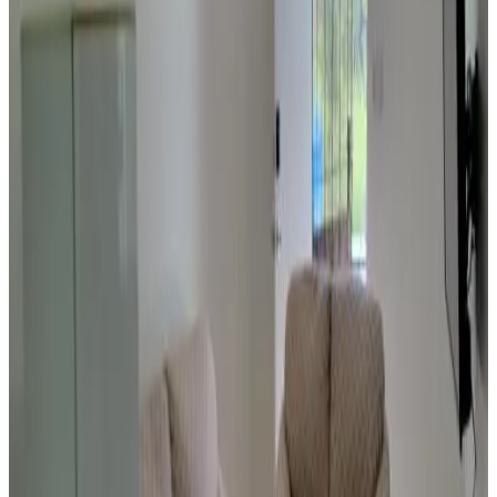
8.4
Réservation directe
Seabreaze Garden
Saipan
8