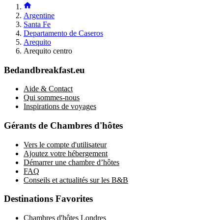
Argentine
Santa Fe
Departamento de Caseros
Arequito
Arequito centro
Bedandbreakfast.eu
Aide & Contact
Qui sommes-nous
Inspirations de voyages
Gérants de Chambres d'hôtes
Vers le compte d'utilisateur
Ajoutez votre hébergement
Démarrer une chambre d’hôtes
FAQ
Conseils et actualités sur les B&B
Destinations Favorites
Chambres d'hôtes Londres