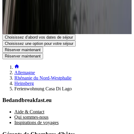
52525 Heinsberg
Allemagne
Voir sur la carte
Les réservations dans cet hébergement sont confirmées
immédiatement.
Réservez votre séjour
Choisissez d’abord vos dates de séjour
Choisissez une option pour votre séjour
Réserver maintenant
Réserver maintenant
Allemagne
Rhénanie du Nord-Westphalie
Heinsberg
Ferienwohnung Casa Di Lago
Bedandbreakfast.eu
Aide & Contact
Qui sommes-nous
Inspirations de voyages