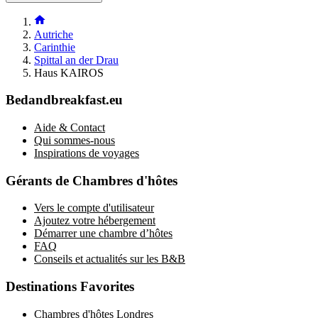
Autriche
Carinthie
Spittal an der Drau
Haus KAIROS
Bedandbreakfast.eu
Aide & Contact
Qui sommes-nous
Inspirations de voyages
Gérants de Chambres d'hôtes
Vers le compte d'utilisateur
Ajoutez votre hébergement
Démarrer une chambre d’hôtes
FAQ
Conseils et actualités sur les B&B
Destinations Favorites
Chambres d'hôtes Londres