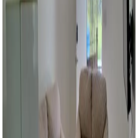
Reserva directa
Seabreaze Garden
Saipan
8