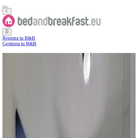
Registra tu B&B
Gestiona tu B&B
B&B
Islas Marianas del Norte
5 Bed and Breakfasts
·
Islas Marianas del Norte
Filtra
Ordena por
Mapa
Tipo de habitación
Habitación de invitados
Apartamento
Destinos populares
Saipán
(
5
)