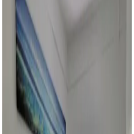
Puntuación de las reseñas
Servicios generales
Wifi (gratuito)
Jardín
Se admiten mascotas (previa consulta)
Aparcamiento (gratuito)
Piscina
Bañera de hidromasaje/Jacuzzi
Ver más
Servicios de las habitaciones
Baño privado
Entrada privada
Aire acondicionado