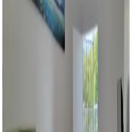
Bañera
Terraza privada
Cocina privada
Ver más
Accesibilidad
Accesible para usuarios de sillas de ruedas
Planta baja
Daora guesthouse
Garapan
8.4