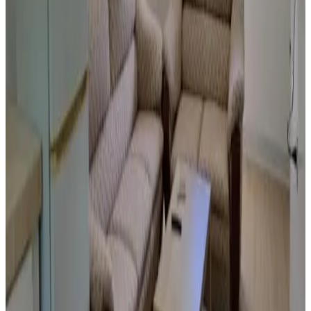
Reserva directa
Sunset Suite - Beach Front Estates
Saipan
9.2
Reserva directa
Summer Stay