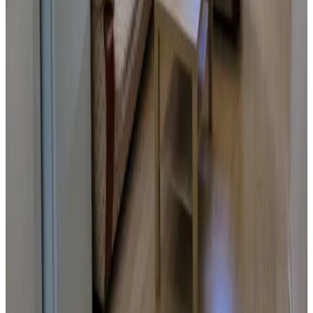
Garapan
9.5
Reserva directa
Green Flash Dive Inn
Garapan