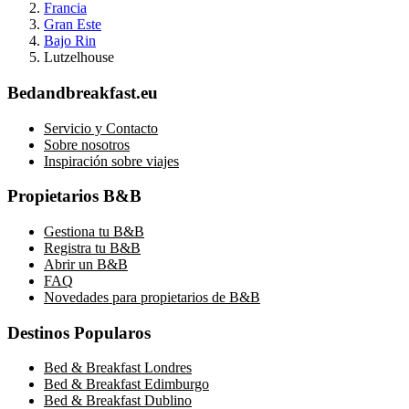
Francia
Gran Este
Bajo Rin
Lutzelhouse
Bedandbreakfast.eu
Servicio y Contacto
Sobre nosotros
Inspiración sobre viajes
Propietarios B&B
Gestiona tu B&B
Registra tu B&B
Abrir un B&B
FAQ
Novedades para propietarios de B&B
Destinos Popularos
Bed & Breakfast Londres
Bed & Breakfast Edimburgo
Bed & Breakfast Dublino