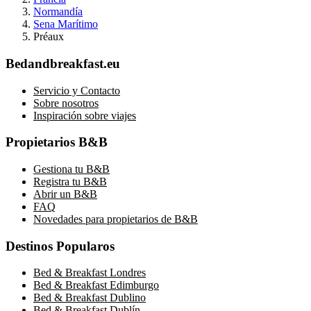
Normandía
Sena Marítimo
Préaux
Bedandbreakfast.eu
Servicio y Contacto
Sobre nosotros
Inspiración sobre viajes
Propietarios B&B
Gestiona tu B&B
Registra tu B&B
Abrir un B&B
FAQ
Novedades para propietarios de B&B
Destinos Popularos
Bed & Breakfast Londres
Bed & Breakfast Edimburgo
Bed & Breakfast Dublino
Bed & Breakfast Dublín