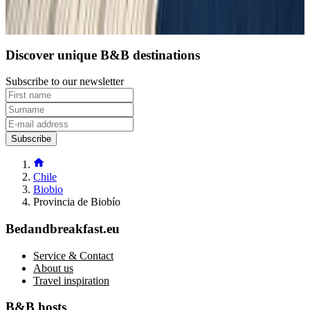
4
5
Discover unique B&B destinations
Subscribe to our newsletter
Subscribe
Chile
Biobio
Provincia de Biobío
Bedandbreakfast.eu
Service & Contact
About us
Travel inspiration
B&B hosts