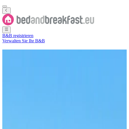
B&B registrieren
Verwalten Sie Ihr B&B
Ferienwohnung
Departamento
de Santa Victoria
2 B&Bs
in
Departamento de Santa Victoria
Region
(
Salta
,
Argentinien
)
Filter
Sortieren
Karte
Zimmertyp
Gästezimmer
Beliebte Reiseziele
Nazareno
(
1
)