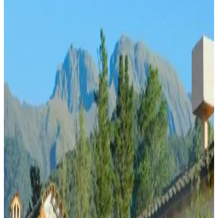
Los Toldos
(
1
)
Gästebewertungsergebnis
Allgemeine Ausstattungen
Kostenloses WLAN
Garten
Haustiere gestattet
Parken (gratis)
Küche
Raum-Ausstattungen
Privates Badezimmer
Private Terrasse
HOSTAL WAYRA en NAZARENO
Nazareno