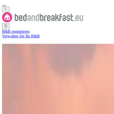
B&B registrieren
Verwalten Sie Ihr B&B
Ferienwohnung
Jamestown
5 B&Bs
in und um
Jamestown
Stadt
(
Sankt Helena
,
St. Helena, Asce
Filter
Sortieren
Karte
Zimmertyp
Ferienhaus
Ferienwohnung
Gästezimmer