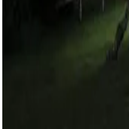
9
Direkt buchen
Unterkünfte in der Nähe Ihres Reiseziels
In der Nähe von Jamestown
Rock Mount Cottage
Hutts Gate