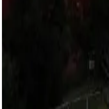
Direkt buchen
Summit View
Jamestown
9.6
Direkt buchen
Jamestown St Helena Island Drummond Hay Square
Jamestown