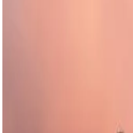
Gästebewertungsergebnis
Allgemeine Ausstattungen
Kostenloses WLAN
Garten
Haustiere gestattet
Parken (gratis)
Terrasse
Raum-Ausstattungen
Privates Badezimmer
Eigener Eingang
Badewanne
Private Terrasse
Eigene Küche