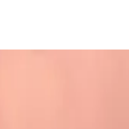
nsion und Tristan da Cunha
)