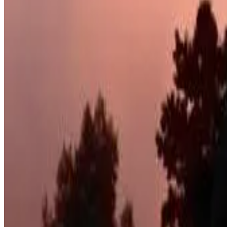
Kochnische
Mehr
Zugänglichkeit
Gesamte Einheit im Erdgeschoss gelegen
Nur für Erwachsene (Adults only)
Banana Tree Lodge
Jamestown
10