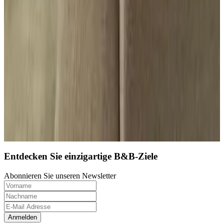
9
Direkt buchen
Entdecken Sie einzigartige B&B-Ziele
Abonnieren Sie unseren Newsletter
Anmelden