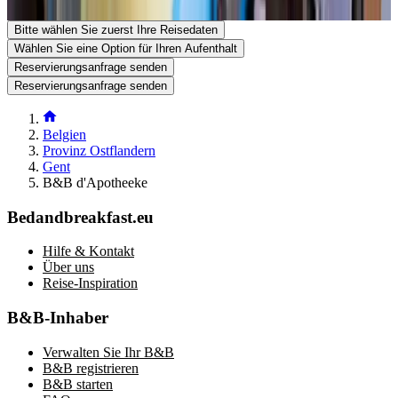
Stellen Sie eine Frage per E-Mail
Bitte wählen Sie zuerst Ihre Reisedaten
Wählen Sie eine Option für Ihren Aufenthalt
Reservierungsanfrage senden
Reservierungsanfrage senden
Belgien
Provinz Ostflandern
Gent
B&B d'Apotheeke
Bedandbreakfast.eu
Hilfe & Kontakt
Über uns
Reise-Inspiration
B&B-Inhaber
Verwalten Sie Ihr B&B
B&B registrieren
B&B starten