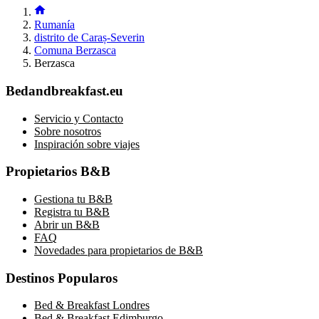
Rumanía
distrito de Caraș-Severin
Comuna Berzasca
Berzasca
Bedandbreakfast.eu
Servicio y Contacto
Sobre nosotros
Inspiración sobre viajes
Propietarios B&B
Gestiona tu B&B
Registra tu B&B
Abrir un B&B
FAQ
Novedades para propietarios de B&B
Destinos Popularos
Bed & Breakfast Londres
Bed & Breakfast Edimburgo