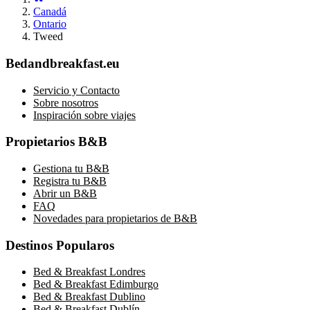
Canadá
Ontario
Tweed
Bedandbreakfast.eu
Servicio y Contacto
Sobre nosotros
Inspiración sobre viajes
Propietarios B&B
Gestiona tu B&B
Registra tu B&B
Abrir un B&B
FAQ
Novedades para propietarios de B&B
Destinos Popularos
Bed & Breakfast Londres
Bed & Breakfast Edimburgo
Bed & Breakfast Dublino
Bed & Breakfast Dublín