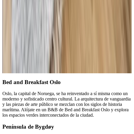
Reserva directa
Se ha cargado la última página
1
...
14
15
16
17
Bed and Breakfast Oslo
Oslo, la capital de Noruega, se ha reinventado a sí misma como un
moderno y sofisticado centro cultural. La arquitectura de vanguardia
y las piezas de arte público se mezclan con los siglos de historia
marítima. Alójate en un B&B de Bed and Breakfast Oslo y explora
los espacios verdes interconectados de la ciudad.
Península de Bygdøy