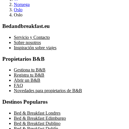
Noruega
Oslo
Oslo
Bedandbreakfast.eu
Servicio y Contacto
Sobre nosotros
Inspiración sobre viajes
Propietarios B&B
Gestiona tu B&B
Registra tu B&B
Abrir un B&B
FAQ
Novedades para propietarios de B&B
Destinos Popularos
Bed & Breakfast Londres
Bed & Breakfast Edimburgo
Bed & Breakfast Dublino
Bed & Breakfast Dublín