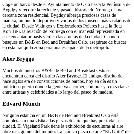
Coge un barco desde el Ayuntamiento de Oslo hasta la Península de
Bygdøy y recorre la reciente y pasada historia de Noruega. Una
cercana zona residencial, Bygdøy alberga preciosas casas de
madera, un puerto deportivo y varios de los museos más visitados de
la ciudad. Desde Vikingos y Exploradores Polares hasta la flota
Kon-Tiki, la relación de Noruega con el mar está representada en
este encantador oasis verde a las afueras de la ciudad. Cuando
busques un B&B en Bed and Breakfast Oslo, asegúrate de buscar
en esta tranquila zona para una escapada de la metrópoli.
Aker Brygge
Muchos de nuestros B&Bs de Bed and Breakfast Oslo se
encuentran cerca del distrito Aker Brygge. El antiguo distrito de
hace siglos era de construcciones de barcos, hoy en día es un
bullicioso puerto donde la gente va a comer, comprar y a mezclarse
entre artistas y celebridades a lo largo del paseo de madera.
Edvard Munch
Ninguna estancia en un B&B de Bed and Breakfast Oslo está
completa sin una visita a las piezas de arte que hay por toda la
ciudad. El Vigeland Park tiene la exhibición de esculturas al aire
libre más grande del mundo. La icónica pieza de arte “EL Grito” de