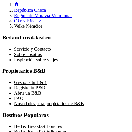
República Checa
Región de Moravia Meridional
Okres Břeclav
Velké Němčice
Bedandbreakfast.eu
Servicio y Contacto
Sobre nosotros
Inspiración sobre viajes
Propietarios B&B
Gestiona tu B&B
Registra tu B&B
Abrir un B&B
FAQ
Novedades para propietarios de B&B
Destinos Popularos
Bed & Breakfast Londres
Bed & Breakfast Edimburgo