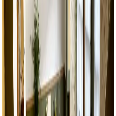
Solicitud sin compromiso
(
50,4 km
de Fougerolles-du-Plessis
)
Domaine de Launay Blot les Rochers
Baguer-Morvan
Solicitud sin compromiso
(
59,2 km
de Fougerolles-du-Plessis
)
Ferme de La Monnaie
Saint-Lô
Solicitud sin compromiso
(
71,7 km
de Fougerolles-du-Plessis
)
Demeure des Ragottières
Radon
Solicitud sin compromiso
(
76,8 km
de Fougerolles-du-Plessis
)
Les Grands Ormeaux
Joué-en-Charnie
Solicitud sin compromiso
(
78,1 km
de Fougerolles-du-Plessis
)
Maison Angelus Chambre et Table d'Hotes
Saint-Malo
Solicitud sin compromiso
(
78,1 km
de Fougerolles-du-Plessis
)