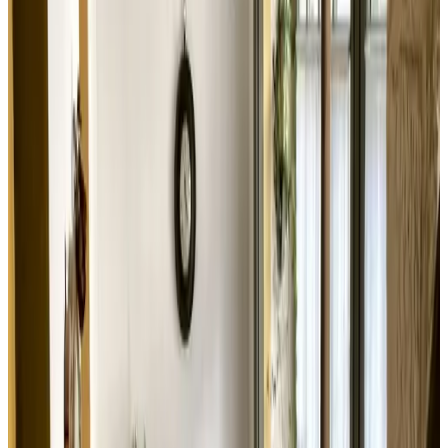
(
41,4 km
de Fougerolles-du-Plessis
)
Arts in the Garden Bed and Breakfast
Morigny
Solicitud sin compromiso
(
45,2 km
de Fougerolles-du-Plessis
)
Le Val Daniniere B&B Adult only
Le Mesnil-Garnier
Solicitud sin compromiso
(
49,8 km
de Fougerolles-du-Plessis
)
Domaine de l'Être
Saint-Pierre-du-Regard
9.8