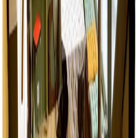
9.2
Solicitud sin compromiso
(
97,8 km
de Fougerolles-du-Plessis
)
Villa Louis et Marguerite
Arromanches-les-Bains