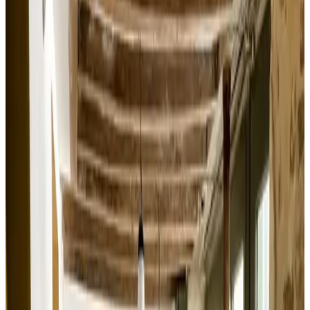
Bañera
Terraza privada
Cocina privada
Ver más
Accesibilidad
Accesible para usuarios de sillas de ruedas
Planta baja
Solo para adultos
Alojamientos cerca de tu destino
Cerca de Fougerolles-du-Plessis
The Lions Den
Mantilly
Solicitud sin compromiso