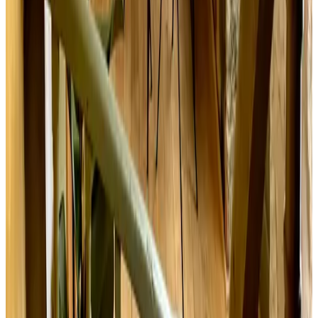
La Haye d'Armor
Saint-Jacut-du-Mené
Solicitud sin compromiso
(
111 km
de Fougerolles-du-Plessis
)
Sandy Cove
Gore
(
Reino Unido
)
8.9
Reserva directa
(
112 km
de Fougerolles-du-Plessis
)