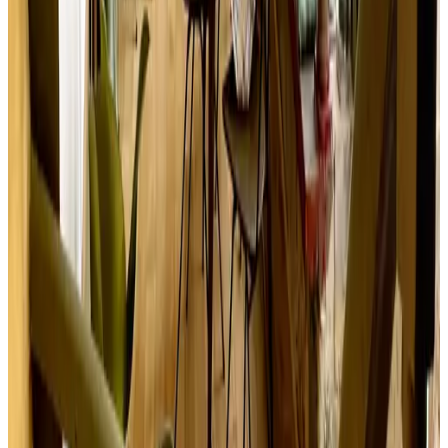
9.2
Solicitud sin compromiso
(
99,4 km
de Fougerolles-du-Plessis
)
Les Volets Rouges
Livarot
Solicitud sin compromiso
(
101 km
de Fougerolles-du-Plessis
)
Le Mas Normand
Ver-sur-Mer
Solicitud sin compromiso
(
102 km
de Fougerolles-du-Plessis
)
Tout Bonnement Bien
Putot-en-Auge
Solicitud sin compromiso
(
107 km
de Fougerolles-du-Plessis
)