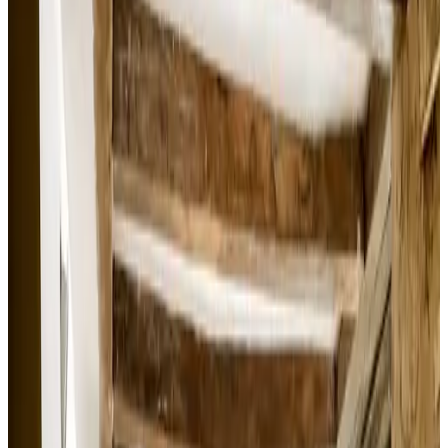
Puntuación de las reseñas
Servicios generales
Wifi (gratuito)
Estación de carga para coches eléctricos
Jardín
Se admiten mascotas (previa consulta)
Aparcamiento (gratuito)
Sauna
Ver más
Servicios de las habitaciones
Baño privado
Entrada privada
Aire acondicionado