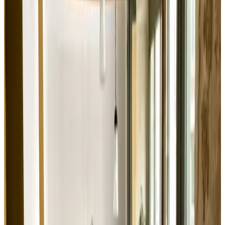
(
14 km
de Fougerolles-du-Plessis
)
B&B La Rive - le Mont Saint Michel
Pontorson
9
Solicitud sin compromiso
(
40,5 km
de Fougerolles-du-Plessis
)
Le Petit Moulin Rouge
Beauvoir
Solicitud sin compromiso