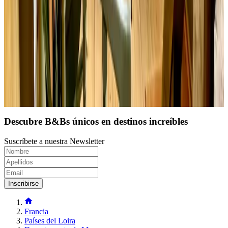
Tour Saint Sauveur
Bellême
Solicitud sin compromiso
(
114 km
de Fougerolles-du-Plessis
)
Cargar siguiente página
1
2
3
4
Descubre B&Bs únicos en destinos increíbles
Suscríbete a nuestra Newsletter
Inscribirse
Francia
Países del Loira