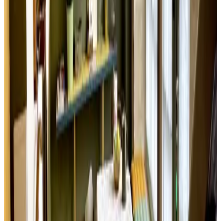
Manoir de Damigny
Saint-Martin-des-Entrées
Solicitud sin compromiso
(
89 km
de Fougerolles-du-Plessis
)
Votre Experience Insolite
Caen
Solicitud sin compromiso
(
91 km
de Fougerolles-du-Plessis
)
Maison du petit marais
Isigny-sur-Mer
Solicitud sin compromiso
(
94,4 km
de Fougerolles-du-Plessis
)
Le Clos du Piheux
Thorigné-d'Anjou
Solicitud sin compromiso
(
94,8 km
de Fougerolles-du-Plessis
)
Chambre de Beaumont
Russy
Solicitud sin compromiso
(
95,8 km
de Fougerolles-du-Plessis
)
Château de Launay
Méry-Corbon