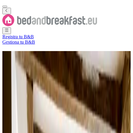
Registra tu B&B
Gestiona tu B&B
B&B
Fougerolles-du-Plessis
96 Bed and Breakfasts
cerca de
Fougerolles-du-Plessis
Ciudad
(
Departamento de Mayenne
,
Países del Loira
,
Francia
)
Filtra
Ordena por
Mapa
Tipo de habitación
Habitación de invitados
Apartamento
Casa de vacaciones