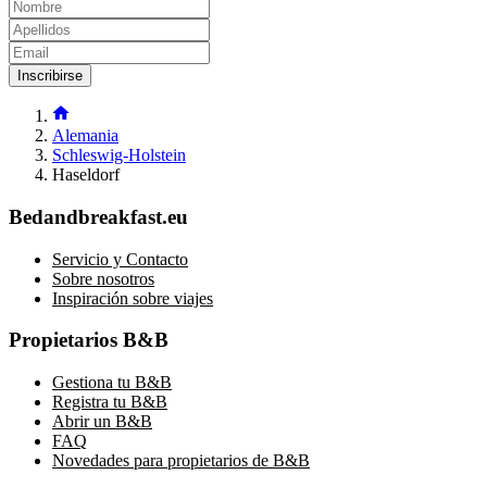
Inscribirse
Alemania
Schleswig-Holstein
Haseldorf
Bedandbreakfast.eu
Servicio y Contacto
Sobre nosotros
Inspiración sobre viajes
Propietarios B&B
Gestiona tu B&B
Registra tu B&B
Abrir un B&B
FAQ
Novedades para propietarios de B&B