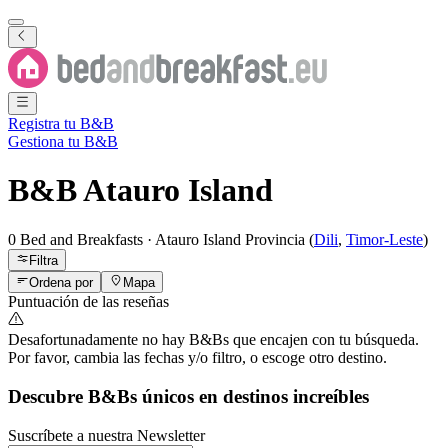
Registra tu B&B
Gestiona tu B&B
B&B
Atauro Island
0 Bed and Breakfasts
·
Atauro Island
Provincia
(
Dili
,
Timor-Leste
)
Filtra
Ordena por
Mapa
Puntuación de las reseñas
Desafortunadamente no hay B&Bs que encajen con tu búsqueda.
Por favor, cambia las fechas y/o filtro, o escoge otro destino.
Descubre B&Bs únicos en destinos increíbles
Suscríbete a nuestra Newsletter