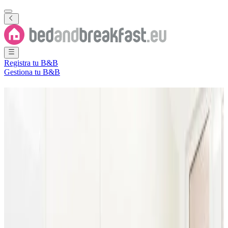
Registra tu B&B
Gestiona tu B&B
B&B
Obshtina Malko Tarnovo
7 Bed and Breakfasts
·
Obshtina Malko Tarnovo
Provincia
(
Burgas
,
Bulgaria
)
Filtra
Ordena por
Mapa
Tipo de habitación
Casa de vacaciones
Habitación de invitados
Apartamento