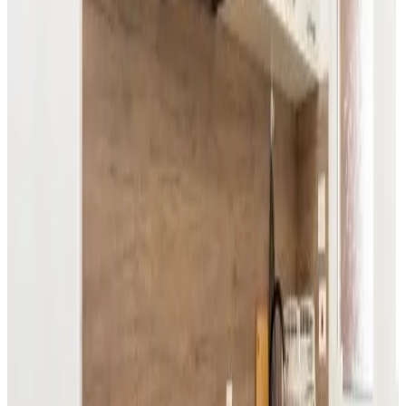
Entrada privada
Aire acondicionado
Terraza privada
Cocina privada
Cocina pequeña
Ver más
Комплекс Сборяна
Gramatikovo
9.5