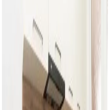
Destinos populares
Gramatikovo
(
4
)
Malko Tarnovo
(
3
)
Puntuación de las reseñas
Servicios generales
Wifi (gratuito)
Estación de carga para coches eléctricos
Jardín
Se admiten mascotas (previa consulta)
Aparcamiento (gratuito)
Sauna
Ver más
Servicios de las habitaciones
Baño privado