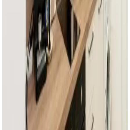
Reserva directa
Студио Странджа - Граматиково
Gramatikovo
9.1
Reserva directa
Къща за гости Странджа
Malko Tarnovo