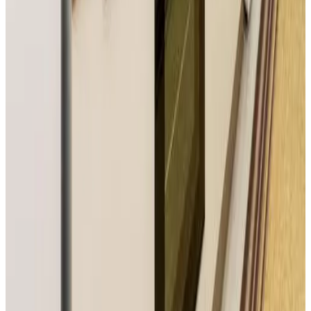
8.4
Reserva directa
Къща за гости Старлес
Malko Tarnovo
10