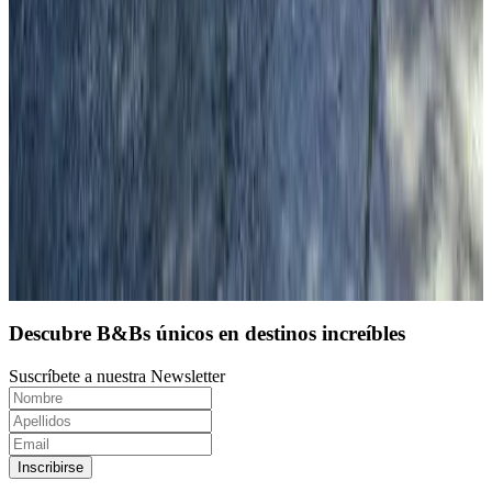
10
Reserva directa
Descubre B&Bs únicos en destinos increíbles
Suscríbete a nuestra Newsletter
Inscribirse