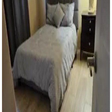
Cocina privada
Ver más
Accesibilidad
Planta baja
Oceanfront Home with PRIVATE POOL
Tamuning-Tumon-Harmon Village
9.4