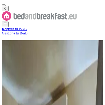
Registra tu B&B
Gestiona tu B&B
B&B
Tamuning
3 Bed and Breakfasts
·
Tamuning
Provincia
(
Guam
)
Filtra
Ordena por
Mapa
Tipo de habitación
Apartamento
Casa de vacaciones
Destinos populares
Tamuning-Tumon-Harmon Village
(
3
)