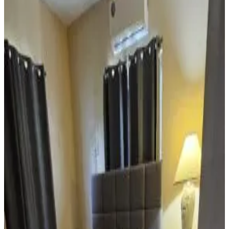
Puntuación de las reseñas
Servicios generales
Wifi (gratuito)
Jardín
Aparcamiento (gratuito)
Piscina
Terraza
Servicios de las habitaciones
Baño privado
Entrada privada
Aire acondicionado
Bañera
Terraza privada