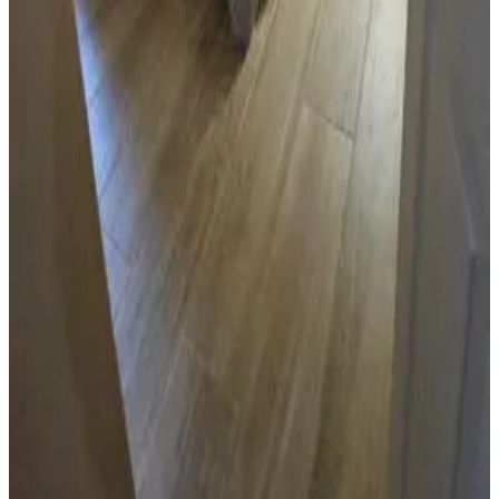
Reserva directa
Swan Boutique Apartment
Tamuning-Tumon-Harmon Village
8.5
Reserva directa
Tulu Famaguon Newly Renovated 2 BR 1BA Entire Apartment
Free Wifi, Continental Breakfast, Parking