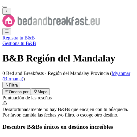
Registra tu B&B
Gestiona tu B&B
B&B
Región del Mandalay
0 Bed and Breakfasts
·
Región del Mandalay
Provincia
(
Myanmar
(Birmania)
)
Filtra
Ordena por
Mapa
Puntuación de las reseñas
Desafortunadamente no hay B&Bs que encajen con tu búsqueda.
Por favor, cambia las fechas y/o filtro, o escoge otro destino.
Descubre B&Bs únicos en destinos increíbles