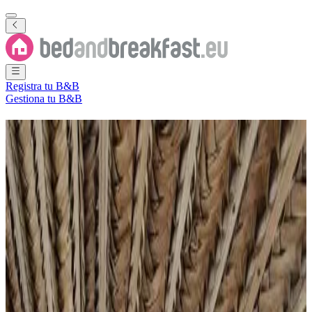
Registra tu B&B
Gestiona tu B&B
B&B
Comoras
4 Bed and Breakfasts
·
Comoras
Filtra
Ordena por
Mapa
Tipo de habitación
Habitación de invitados
Apartamento
Casa de vacaciones