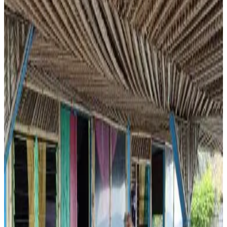
Terraza privada
Cocina privada
Cocina pequeña
Ver más
Accesibilidad
Planta baja
Le Dhow
Moroni
8.2