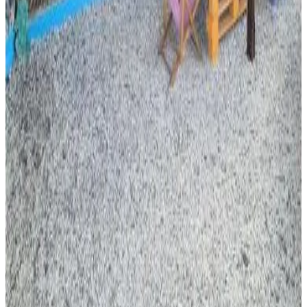
Reserva directa
Appartement
Moroni
8.2
Reserva directa
Le bungalow de Mk
Memboua Bouani