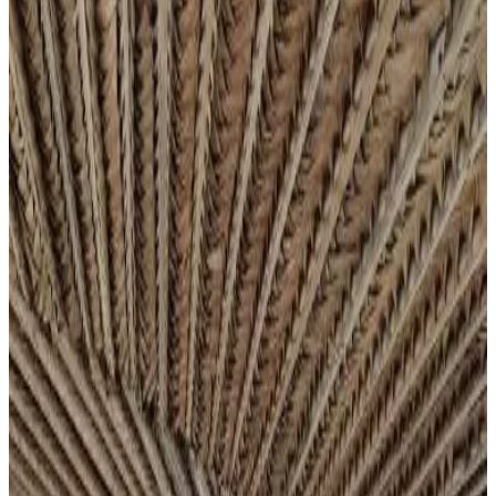
Destinos populares
Gran Comora
(
4
)
Puntuación de las reseñas
Servicios generales
Wifi (gratuito)
Estación de carga para coches eléctricos
Jardín
Se admiten mascotas (previa consulta)
Aparcamiento (gratuito)
Terraza
Servicios de las habitaciones
Baño privado
Entrada privada
Aire acondicionado