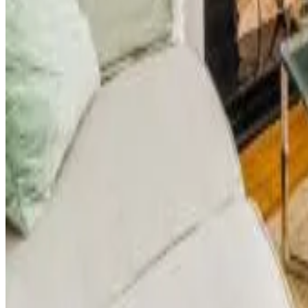
Kittiwake House
Port Erin
8.6
Reserva directa
Stunning beach house with garage
Port Erin