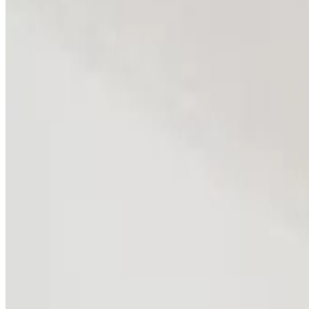
Destinos populares
Port Erin
(
4
)
Puntuación de las reseñas
Servicios generales
Wifi (gratuito)
Jardín
Se admiten mascotas (previa consulta)
Aparcamiento (gratuito)
Terraza
Servicios de las habitaciones
Baño privado
Bañera
Terraza privada
Cocina privada