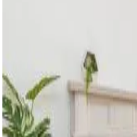
Cocina pequeña
Nevera
Ver más
Accesibilidad
Acceso a pisos superiores en ascensor
Athol Park Guest House
Port Erin
8.8