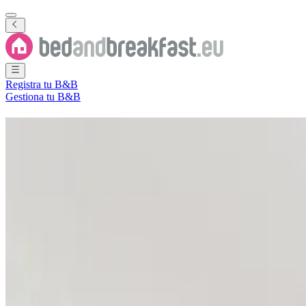
Registra tu B&B
Gestiona tu B&B
B&B
Isla de Man
4 Bed and Breakfasts
·
Isla de Man
Filtra
Ordena por
Mapa
Tipo de habitación
Habitación de invitados
Apartamento
Casa de vacaciones