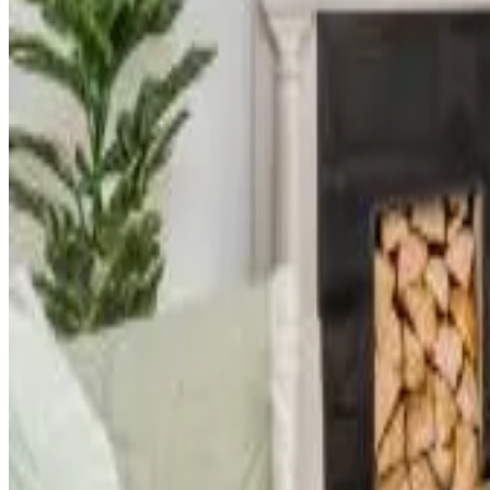
Reserva directa
Bay View Apartments
Port Erin
9.3
Reserva directa