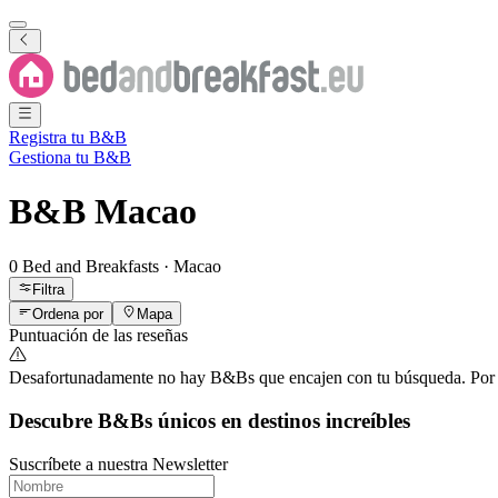
Registra tu B&B
Gestiona tu B&B
B&B
Macao
0 Bed and Breakfasts
·
Macao
Filtra
Ordena por
Mapa
Puntuación de las reseñas
Desafortunadamente no hay B&Bs que encajen con tu búsqueda. Por favo
Descubre B&Bs únicos en destinos increíbles
Suscríbete a nuestra Newsletter