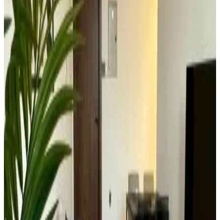
Está prohibido fumar en todo el recinto
Wifi (gratuito)
Más características
Selecciona la fecha de llegada
Escoge las fechas para tu estancia para ver disponibilidad y precios
Escoge las fechas de tu estancia
Fechas
Escoge las fechas de tu estancia
Personas
Escoge las fechas para tu estancia para ver disponibilidad y precios
appartamento para tu estancia
Ver fotos