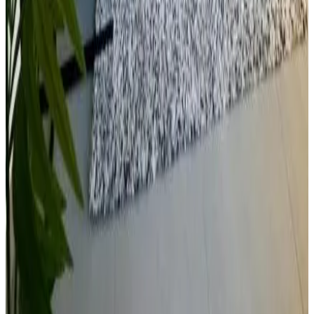
Aparcamiento (gratuito)
Está prohibido fumar en todo el recinto
Wifi (gratuito)
Más características
Condiciones
Hora de llegada
15:00 - 18:00
Hora de salida
08:00 - 12:00
Método de pago en el alojamiento
Efectivo
Paga tu reserva
Pago en el alojamiento
Animales de compañía
No se permiten animales de compañía
Restricciones de edad
La edad mínima para hacer el check-in es de 18 años
Niños y camas supletorias
Niños de todas las edades son bienvenidos.
Los detalles sobre niños y camas supletorias se pueden encontrar en
la información de la habitación.