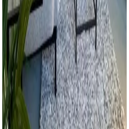
Internet
Wifi (gratuito)
Wifi en todo el alojamiento
Parking
Parking
Aparcamiento (gratuito)
Parking en el alojamiento
Parking privado
Varios
Está prohibido fumar en todo el recinto
Aire acondicionado
Idiomas hablados
Korean
Características