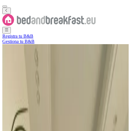
Registra tu B&B
Gestiona tu B&B
Ver todas las fotos
Ver todas las fotos
Dasman 50
Ciudad de Kuwait
,
Al Asimah
,
Kuwait
Reserva directa