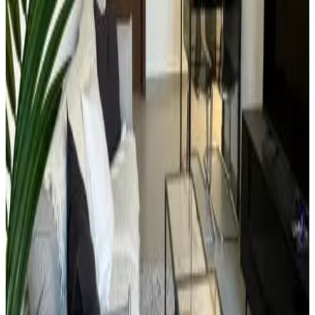
Apartamento de 2 dormitorios
Apartamento
Info
Detalles de la habitación
Sin desayuno
2 habitaciones & 2 baños
78 m²
Aire acondicionado
Cocina privada
TV de pantalla plana
Escoge las fechas para tu estancia para ver disponibilidad y precios
Fechas
Personas
Escoge las fechas de tu estancia
Esta reserva se confirma al momento a través de nuestro
socio Booking.com
No pagas ningún gasto de gestión