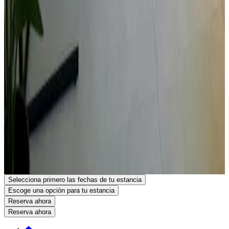
Fianza
No se requiere fianza
Información importante
En este alojamiento no se pueden celebrar despedidas de soltero o
soltera ni fiestas similares. Gestionado por un particular
Ubicación
Dasman 50
شارع 10
Ciudad de Kuwait
Kuwait
Ver en el mapa
Las reservas en este alojamiento son confirmadas al instante.
Reserva tu estancia
Selecciona primero las fechas de tu estancia
Escoge una opción para tu estancia
Reserva ahora
Reserva ahora