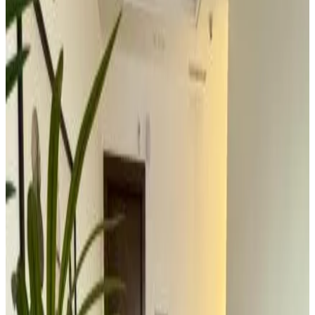
8.8
Fantástico
127 reseñas
Ver reseñas
Dasman 50 está a 1,9 km de Zoco de Sharq y a 12 min a pie de
Torres de Kuwait, y ofrece alojamiento en pleno centro de Kuwait.
Este alojamiento con aire acondicionado está a 2,8 km de Playa de
Bnied Al-Gar y ofrece wifi gratis y parking privado en el propio
alojamiento. Este apartamento cuenta con 2 dormitorios, TV de
pantalla plana y cocina. Torre y centro comercial Al Hamra está a 15
min a pie del alojamiento, y Zoco de Al-Mubarakiya está a 3,7 km.
El aeropuerto (Aeropuerto Internacional de Kuwait) está a 20 km.
Características
Aparcamiento (gratuito)